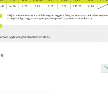
tő.
To