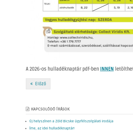
A 2026-os hulladéknaptár pdf-ben
INNEN
letölthe
Előző
KAPCSOLÓDÓ ÍRÁSOK
Új helyszínen a Zöld Bicske ügyfélszolgálati irodája
Íme, az idei hulladéknaptár!