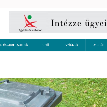
áz és Sportcsarnok
Civil
Egyházak
Oktatás