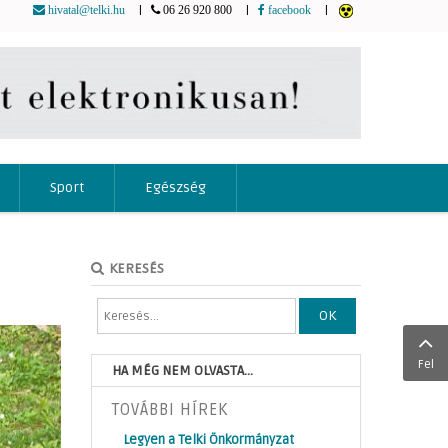
|
|
|
hivatal@telki.hu
06 26 920 800
facebook
Sport
Egészség
KERESÉS
OK
Fel
HA MÉG NEM OLVASTA...
TOVÁBBI HÍREK
Legyen a Telki Önkormányzat