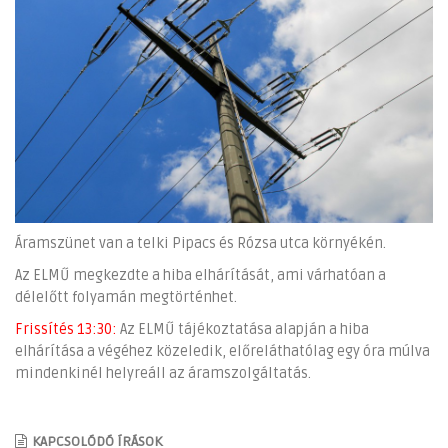
Áramszünet van a telki Pipacs és Rózsa utca környékén.
Az ELMŰ megkezdte a hiba elhárítását, ami várhatóan a
délelőtt folyamán megtörténhet.
Frissítés 13:30:
Az ELMŰ tájékoztatása alapján a hiba
elhárítása a végéhez közeledik, előreláthatólag egy óra múlva
mindenkinél helyreáll az áramszolgáltatás.
KAPCSOLÓDÓ ÍRÁSOK