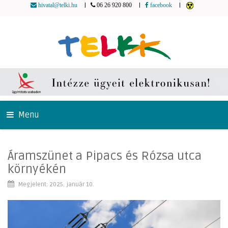
|
|
|
hivatal@telki.hu
06 26 920 800
facebook
Menu
Áramszünet a Pipacs és Rózsa utca
környékén
Megjelent: 2025. január 10.