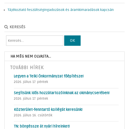
Tájékoztató feszültségingadozások és áramkimaradások kapcsán
KERESÉS
OK
HA MÉG NEM OLVASTA...
TOVÁBBI HÍREK
Legyen a Telki Önkormányzat főépítésze!
2026. július 17. péntek
Segítsünk idős hozzátartozóinknak az okmánycserében!
2026. július 17. péntek
Közterület-fenntartó kollégát keresünk!
2026. július 16. csütörtök
TN: böngéssze át nyári híreinket!