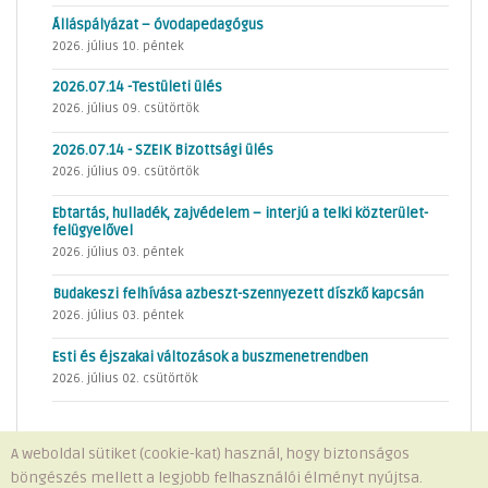
Álláspályázat – óvodapedagógus
2026. július 10. péntek
2026.07.14 -Testületi ülés
2026. július 09. csütörtök
2026.07.14 - SZEIK Bizottsági ülés
2026. július 09. csütörtök
Ebtartás, hulladék, zajvédelem – interjú a telki közterület-
felügyelővel
2026. július 03. péntek
Budakeszi felhívása azbeszt-szennyezett díszkő kapcsán
2026. július 03. péntek
Esti és éjszakai változások a buszmenetrendben
2026. július 02. csütörtök
A weboldal sütiket (cookie-kat) használ, hogy biztonságos
böngészés mellett a legjobb felhasználói élményt nyújtsa.
Minden jog fenntartva © 2026 Telki Község Önkormányzata