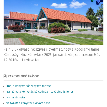
Felhívjuk olvasóink szíves figyelmét, hogy a Kodolányi János
Közösségi Ház könyvtára 2025. január 11-én, szombaton 9 és
12:30 között nyitva tart.
KAPCSOLÓDÓ ÍRÁSOK
Íme, a könyvtár őszi nyitva tartása!
Bár zárva a könyvtár, kölcsönözni továbbra is lehet
Nyit a könyvtár!
Változott a könyvtár nyitvatartása