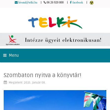
|
|
|
hivatal@telki.hu
06 26 920 800
facebook
Menu
Szombaton nyitva a könyvtár!
Megjelent: 2025. január 08.