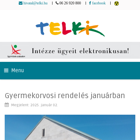
|
|
|
hivatal@telki.hu
06 26 920 800
facebook
Menu
Gyermekorvosi rendelés januárban
Megjelent: 2025. január 02.