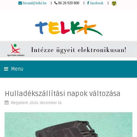
|
|
|
hivatal@telki.hu
06 26 920 800
facebook
Menu
Hulladékszállítási napok változása
Megjelent: 2024. december 16.