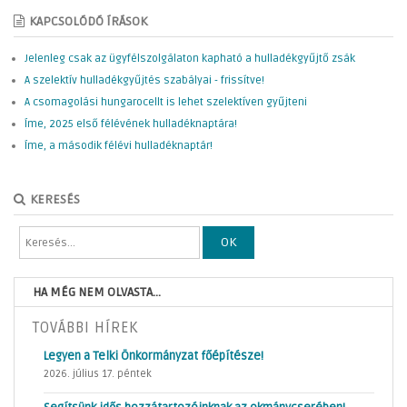
KAPCSOLÓDÓ ÍRÁSOK
Jelenleg csak az ügyfélszolgálaton kapható a hulladékgyűjtő zsák
A szelektív hulladékgyűjtés szabályai - frissítve!
A csomagolási hungarocellt is lehet szelektíven gyűjteni
Íme, 2025 első félévének hulladéknaptára!
Íme, a második félévi hulladéknaptár!
KERESÉS
OK
HA MÉG NEM OLVASTA...
TOVÁBBI HÍREK
Legyen a Telki Önkormányzat főépítésze!
2026. július 17. péntek