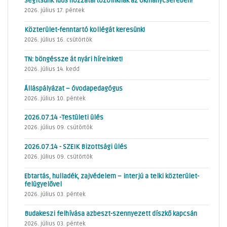
Segítsünk idős hozzátartozóinknak az okmánycserében!
2026. július 17. péntek
Közterület-fenntartó kollégát keresünk!
2026. július 16. csütörtök
TN: böngéssze át nyári híreinket!
2026. július 14. kedd
Álláspályázat – óvodapedagógus
2026. július 10. péntek
2026.07.14 -Testületi ülés
2026. július 09. csütörtök
2026.07.14 - SZEIK Bizottsági ülés
2026. július 09. csütörtök
Ebtartás, hulladék, zajvédelem – interjú a telki közterület-
felügyelővel
2026. július 03. péntek
Budakeszi felhívása azbeszt-szennyezett díszkő kapcsán
2026. július 03. péntek