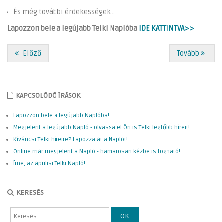
És még további érdekességek...
Lapozzon bele a legújabb Telki Naplóba
IDE KATTINTVA>>
Előző
Tovább
KAPCSOLÓDÓ ÍRÁSOK
Lapozzon bele a legújabb Naplóba!
Megjelent a legújabb Napló - olvassa el Ön is Telki legfőbb híreit!
Kíváncsi Telki híreire? Lapozza át a Naplót!
Online már megjelent a Napló - hamarosan kézbe is fogható!
Íme, az áprilisi Telki Napló!
KERESÉS
OK