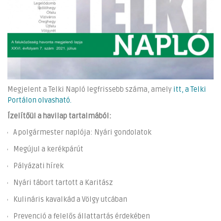
Megjelent a Telki Napló legfrissebb száma, amely
itt, a Telki
Portálon olvasható.
Ízelítőül a havilap tartalmából:
A polgármester naplója: Nyári gondolatok
Megújul a kerékpárút
Pályázati hírek
Nyári tábort tartott a Karitász
Kulináris kavalkád a Völgy utcában
Prevenció a felelős állattartás érdekében