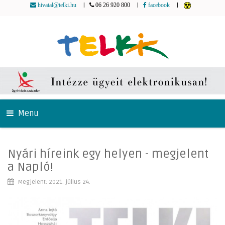
|
|
|
hivatal@telki.hu
06 26 920 800
facebook
Menu
Nyári híreink egy helyen - megjelent
a Napló!
Megjelent: 2021. július 24.