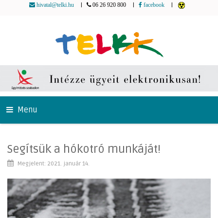
|
|
|
hivatal@telki.hu
06 26 920 800
facebook
Menu
Segítsük a hókotró munkáját!
Megjelent: 2021. január 14.