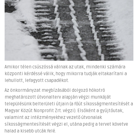
Amikor télen csúszóssá válnak az utak, mindenki számára
központi kérdéssé válik, hogy mikorra tudják eltakarítani a
lehullott, lefagyott csapadékot.
Az önkormányzat megbízásából dolgozó hókotró
meghatározott útvonalterv alapján végzi munkáját
településünk belterületi útjain (a főút síkosságmentesítését a
Magyar Közút Nonprofit Zrt. végzi). Elsőként a gyűjtőutak,
valamint az intézményekhez vezető útvonalak
síkosságmentesítését végzi el, utána pedig a tervet követve
halad a kisebb utcák felé.