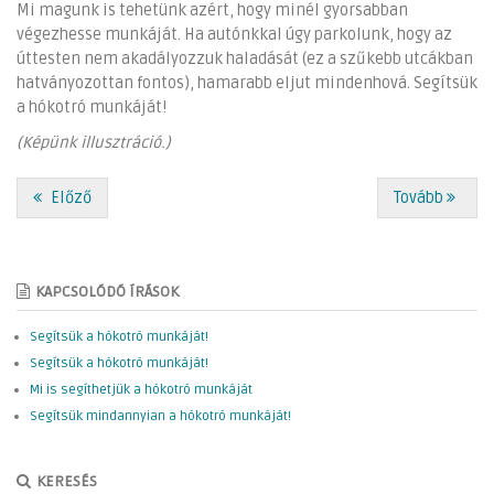
Mi magunk is tehetünk azért, hogy minél gyorsabban
végezhesse munkáját. Ha autónkkal úgy parkolunk, hogy az
úttesten nem akadályozzuk haladását (ez a szűkebb utcákban
hatványozottan fontos), hamarabb eljut mindenhová. Segítsük
a hókotró munkáját!
(Képünk illusztráció.)
Előző
Tovább
KAPCSOLÓDÓ ÍRÁSOK
Segítsük a hókotró munkáját!
Segítsük a hókotró munkáját!
Mi is segíthetjük a hókotró munkáját
Segítsük mindannyian a hókotró munkáját!
KERESÉS