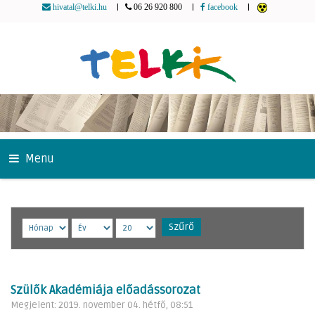
|
|
|
hivatal@telki.hu
06 26 920 800
facebook
Menu
Szűrő
Szülők Akadémiája előadássorozat
Megjelent: 2019. november 04. hétfő, 08:51