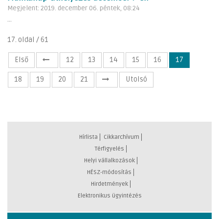
Megjelent: 2019. december 06. péntek, 08:24
...
17. oldal / 61
Első
12
13
14
15
16
17
18
19
20
21
Utolsó
Hírlista
Cikkarchívum
Térfigyelés
Helyi vállalkozások
HÉSZ-módosítás
Hirdetmények
Elektronikus ügyintézés