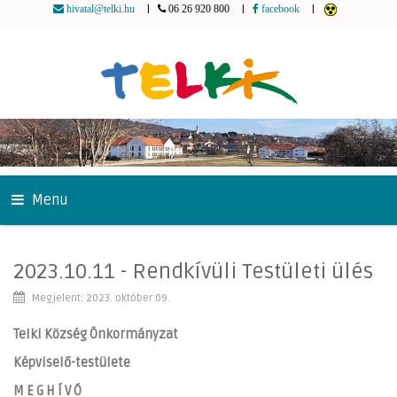
|
|
|
hivatal@telki.hu
06 26 920 800
facebook
Menu
2023.10.11 - Rendkívüli Testületi ülés
Megjelent: 2023. október 09.
Telki Község Önkormányzat
Képviselő-testülete
M E G H Í V Ó