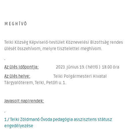
M E G H Í V Ó
Telki Község Képviselő-testület Köznevelési Bizottság rendes
ülését összehívom, melyre tisztelettel meghívom.
Az ülés időpontja:
2023. június 19. ( hétfő ) 18.00 óra
Az ülés helye:
Telki Polgármesteri Hivatal
Tárgyalóterem, Telki, Petőfi u. 1.
Javasolt napirendek:
1./ Telki Zöldmanó Óvoda pedagógia asszisztens státusz
engedélyezése