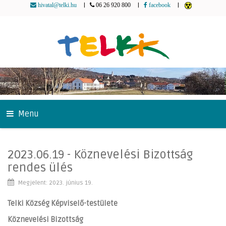
|
|
|
hivatal@telki.hu
06 26 920 800
facebook
Menu
2023.06.19 - Köznevelési Bizottság
rendes ülés
Megjelent: 2023. június 19.
Telki Község Képviselő-testülete
Köznevelési Bizottság