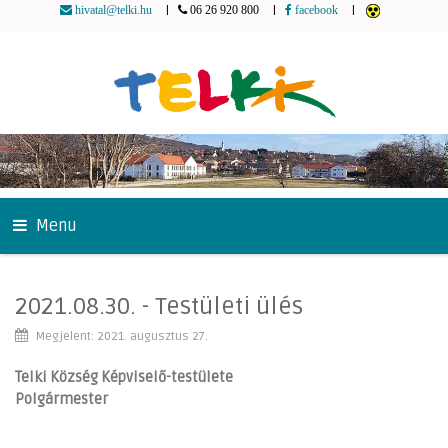
|
|
|
hivatal@telki.hu
06 26 920 800
facebook
Menu
2021.08.30. - Testületi ülés
Megjelent: 2021. augusztus 27.
Telki Község Képviselő-testülete
Polgármester