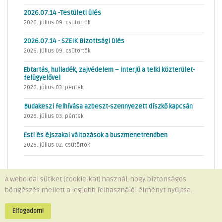
2026.07.14 -Testületi ülés
2026. július 09. csütörtök
2026.07.14 - SZEIK Bizottsági ülés
2026. július 09. csütörtök
Ebtartás, hulladék, zajvédelem – interjú a telki közterület-
felügyelővel
2026. július 03. péntek
Budakeszi felhívása azbeszt-szennyezett díszkő kapcsán
2026. július 03. péntek
Esti és éjszakai változások a buszmenetrendben
2026. július 02. csütörtök
A weboldal sütiket (cookie-kat) használ, hogy biztonságos
böngészés mellett a legjobb felhasználói élményt nyújtsa.
Minden jog fenntartva © 2026 Telki Község Önkormányzata
Impresszum
-
Adatvédelem
Elfogadom!