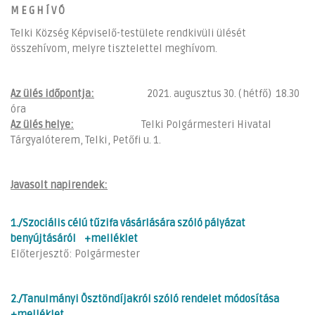
M E G H Í V Ó
Telki Község Képviselő-testülete rendkivüli ülését
összehívom, melyre tisztelettel meghívom.
Az ülés időpontja:
2021. augusztus 30. ( hétfő) 18.30
óra
Az ülés helye:
Telki Polgármesteri Hivatal
Tárgyalóterem, Telki, Petőfi u. 1.
Javasolt napirendek:
1./Szociális célú tűzifa vásárlására szóló pályázat
benyújtásáról
+melléklet
Előterjesztő: Polgármester
2./Tanulmányi Ösztöndíjakról szóló rendelet módosítása
+melléklet