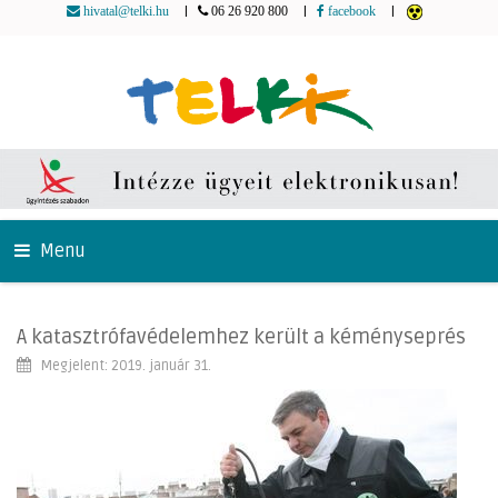
|
|
|
hivatal@telki.hu
06 26 920 800
facebook
Menu
A katasztrófavédelemhez került a kéményseprés
Megjelent: 2019. január 31.