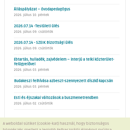
Álláspályázat – óvodapedagógus
2026. július 10. péntek
2026.07.14 -Testületi ülés
2026. július 09. csütörtök
2026.07.14 - SZEIK Bizottsági ülés
2026. július 09. csütörtök
Ebtartás, hulladék, zajvédelem – interjú a telki közterület-
felügyelővel
2026. július 03. péntek
Budakeszi felhívása azbeszt-szennyezett díszkő kapcsán
2026. július 03. péntek
Esti és éjszakai változások a buszmenetrendben
2026. július 02. csütörtök
A weboldal sütiket (cookie-kat) használ, hogy biztonságos
böngészés mellett a legjobb felhasználói élményt nyújtsa.