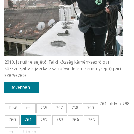
2019. január elsejétől Telki község kéményseprőipari
közszolgáltatója a katasztrófavédelem kéményseprőipari
szervezete.
Bővebben ...
761. oldal / 798
Első
756
757
758
759
760
761
762
763
764
765
Utolsó