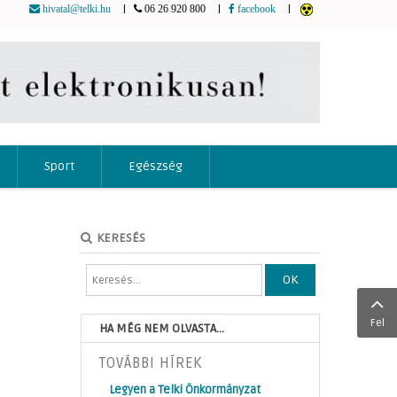
|
|
|
hivatal@telki.hu
06 26 920 800
facebook
Sport
Egészség
KERESÉS
OK
Fel
HA MÉG NEM OLVASTA...
TOVÁBBI HÍREK
Legyen a Telki Önkormányzat