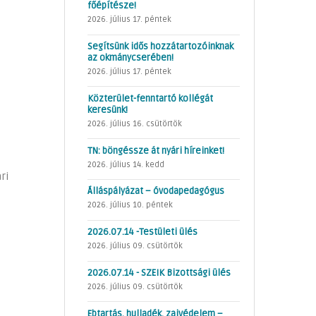
főépítésze!
2026. július 17. péntek
Segítsünk idős hozzátartozóinknak
az okmánycserében!
2026. július 17. péntek
Közterület-fenntartó kollégát
keresünk!
2026. július 16. csütörtök
TN: böngéssze át nyári híreinket!
2026. július 14. kedd
ri
Álláspályázat – óvodapedagógus
2026. július 10. péntek
2026.07.14 -Testületi ülés
2026. július 09. csütörtök
2026.07.14 - SZEIK Bizottsági ülés
2026. július 09. csütörtök
Ebtartás, hulladék, zajvédelem –