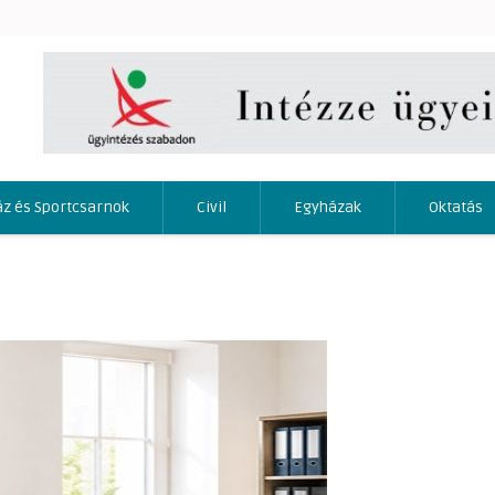
áz és Sportcsarnok
Civil
Egyházak
Oktatás