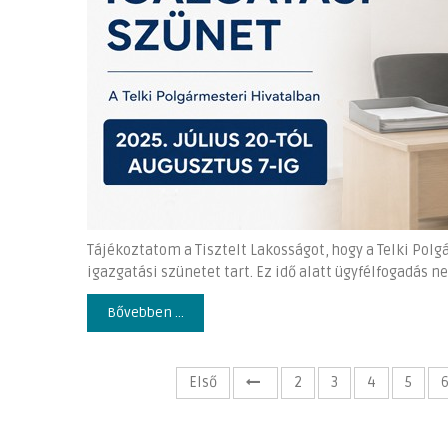
Tájékoztatom a Tisztelt Lakosságot, hogy a Telki Polgá
igazgatási szünetet tart. Ez idő alatt ügyfélfogadás n
Bővebben ...
Első
2
3
4
5