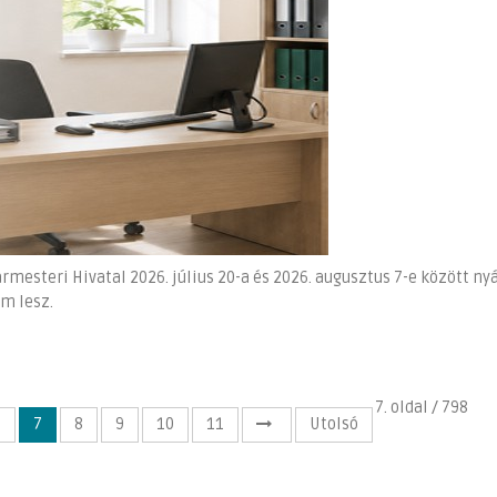
rmesteri Hivatal 2026. július 20-a és 2026. augusztus 7-e között nyá
em lesz.
7. oldal / 798
6
7
8
9
10
11
Utolsó