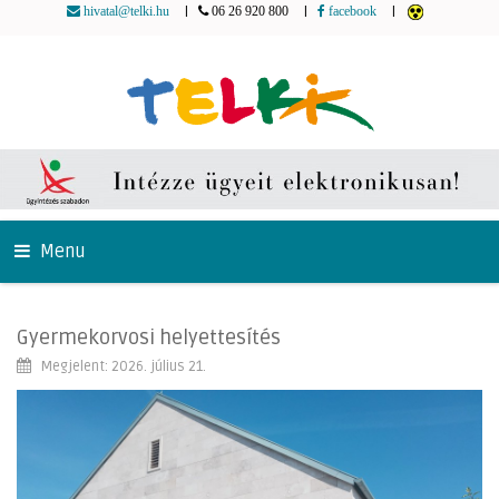
|
|
|
hivatal@telki.hu
06 26 920 800
facebook
Menu
Gyermekorvosi helyettesítés
Megjelent: 2026. július 21.