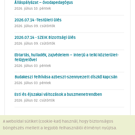
Álláspályázat – óvodapedagógus
2026. július 10. péntek
2026.07.14 -Testületi ülés
2026. július 09. csütörtök
2026.07.14 - SZEIK Bizottsági ülés
2026. július 09. csütörtök
Ebtartás, hulladék, zajvédelem – interjú a telki közterület-
felügyelővel
2026. július 03. péntek
Budakeszi felhívása azbeszt-szennyezett díszkő kapcsán
2026. július 03. péntek
Esti és éjszakai változások a buszmenetrendben
2026. július 02. csütörtök
A weboldal sütiket (cookie-kat) használ, hogy biztonságos
böngészés mellett a legjobb felhasználói élményt nyújtsa.
Minden jog fenntartva © 2026 Telki Község Önkormányzata