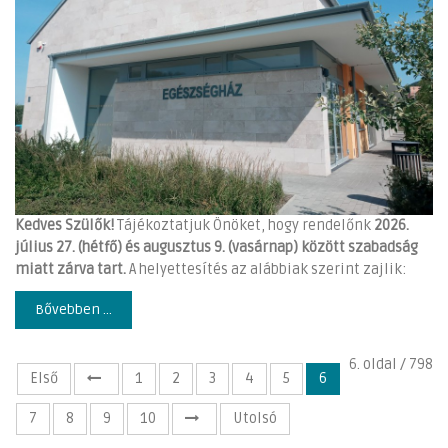
Kedves Szülők!
Tájékoztatjuk Önöket, hogy rendelőnk
2026.
július 27. (hétfő) és augusztus 9. (vasárnap) között szabadság
miatt zárva tart.
A helyettesítés az alábbiak szerint zajlik:
Bővebben ...
6. oldal / 798
Első
1
2
3
4
5
6
7
8
9
10
Utolsó