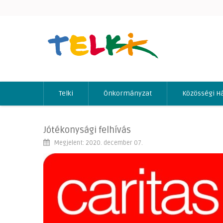
Telki
Önkormányzat
Közösségi H
Jótékonysági felhívás
Megjelent: 2020. december 07.