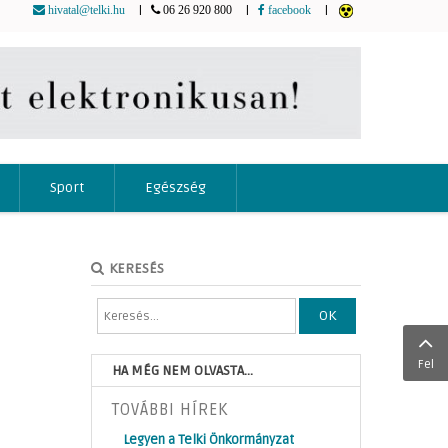
|
|
|
hivatal@telki.hu
06 26 920 800
facebook
Sport
Egészség
KERESÉS
OK
Fel
HA MÉG NEM OLVASTA...
TOVÁBBI HÍREK
Legyen a Telki Önkormányzat