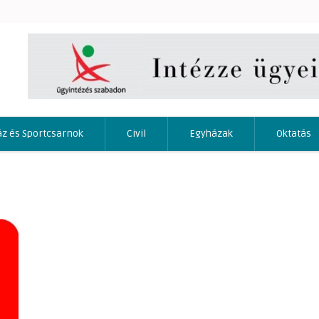
áz és Sportcsarnok
Civil
Egyházak
Oktatás