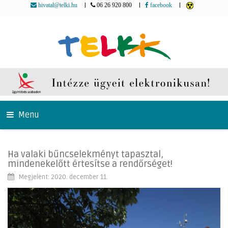
|
|
|
hivatal@telki.hu
06 26 920 800
facebook
Menu
Ha valaki bűncselekményt tapasztal,
mindenekelőtt értesítse a rendőrséget!
Megjelent: 2020. december 11.