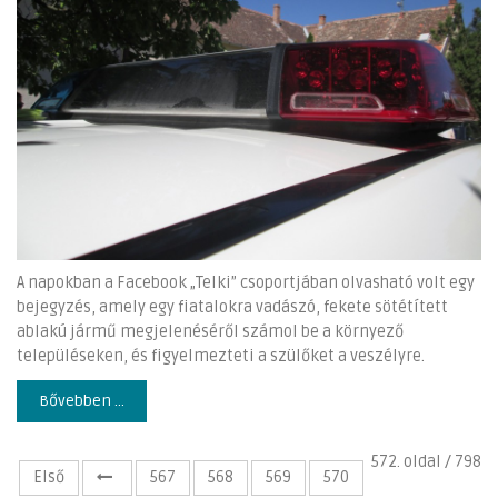
A napokban a Facebook „Telki” csoportjában olvasható volt egy
bejegyzés, amely egy fiatalokra vadászó, fekete sötétített
ablakú jármű megjelenéséről számol be a környező
településeken, és figyelmezteti a szülőket a veszélyre.
Bővebben ...
572. oldal / 798
Első
567
568
569
570