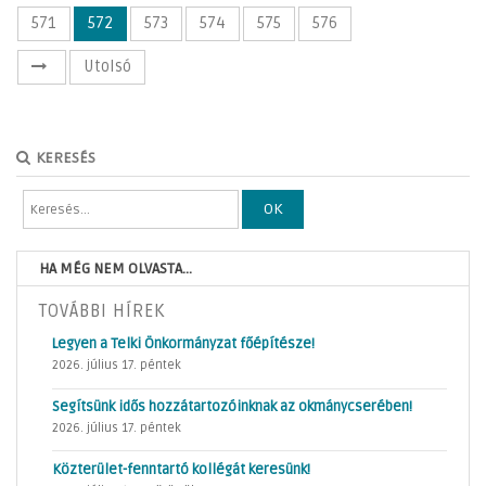
571
572
573
574
575
576
Utolsó
KERESÉS
OK
HA MÉG NEM OLVASTA...
TOVÁBBI HÍREK
Legyen a Telki Önkormányzat főépítésze!
2026. július 17. péntek
Segítsünk idős hozzátartozóinknak az okmánycserében!
2026. július 17. péntek
Közterület-fenntartó kollégát keresünk!