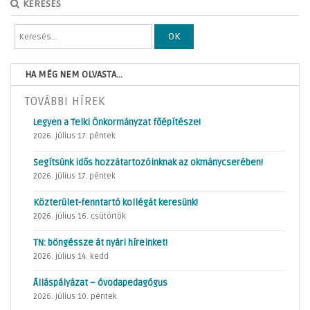
KERESÉS
OK
HA MÉG NEM OLVASTA...
TOVÁBBI HÍREK
Legyen a Telki Önkormányzat főépítésze!
2026. július 17. péntek
Segítsünk idős hozzátartozóinknak az okmánycserében!
2026. július 17. péntek
Közterület-fenntartó kollégát keresünk!
2026. július 16. csütörtök
TN: böngéssze át nyári híreinket!
2026. július 14. kedd
Álláspályázat – óvodapedagógus
2026. július 10. péntek