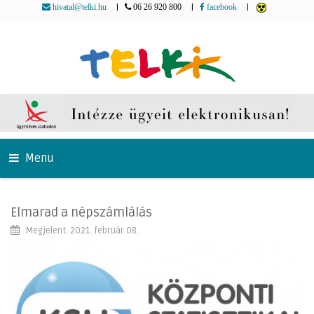
|
|
|
hivatal@telki.hu
06 26 920 800
facebook
Menu
Elmarad a népszámlálás
Megjelent: 2021. február 08.