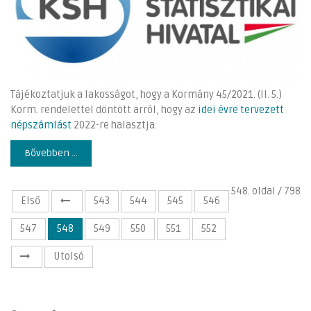
Tájékoztatjuk a lakosságot, hogy a Kormány 45/2021. (II. 5.)
Korm. rendelettel döntött arról, hogy az
idei évre tervezett
népszámlást
2022-re halasztja.
Bővebben ...
548. oldal / 798
Első
543
544
545
546
547
548
549
550
551
552
Utolsó