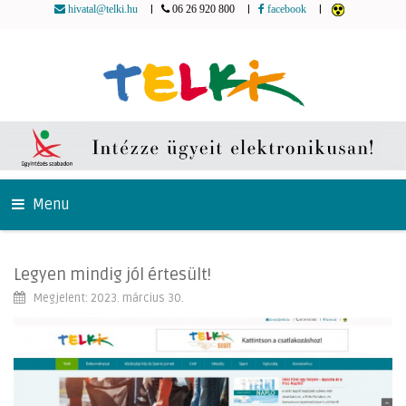
|
|
|
hivatal@telki.hu
06 26 920 800
facebook
Menu
Legyen mindig jól értesült!
Megjelent: 2023. március 30.