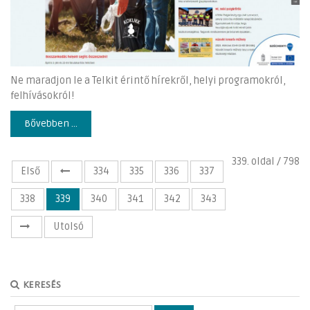
Ne maradjon le a Telkit érintő hírekről, helyi programokról,
felhívásokról!
Bővebben ...
339. oldal / 798
Első
334
335
336
337
338
339
340
341
342
343
Utolsó
KERESÉS