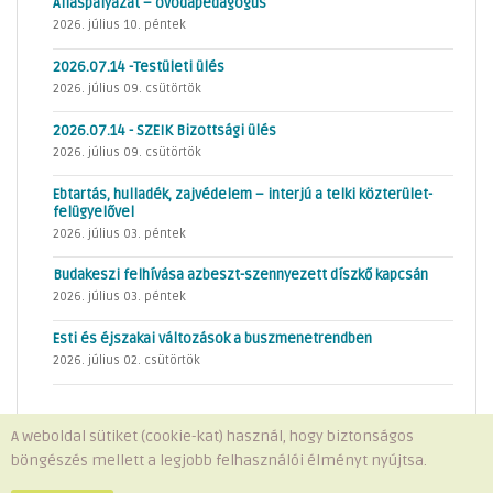
Álláspályázat – óvodapedagógus
2026. július 10. péntek
2026.07.14 -Testületi ülés
2026. július 09. csütörtök
2026.07.14 - SZEIK Bizottsági ülés
2026. július 09. csütörtök
Ebtartás, hulladék, zajvédelem – interjú a telki közterület-
felügyelővel
2026. július 03. péntek
Budakeszi felhívása azbeszt-szennyezett díszkő kapcsán
2026. július 03. péntek
Esti és éjszakai változások a buszmenetrendben
2026. július 02. csütörtök
A weboldal sütiket (cookie-kat) használ, hogy biztonságos
böngészés mellett a legjobb felhasználói élményt nyújtsa.
Minden jog fenntartva © 2026 Telki Község Önkormányzata
Impresszum
-
Adatvédelem