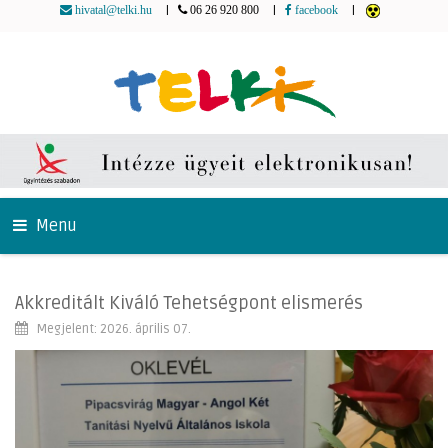
|
|
|
hivatal@telki.hu
06 26 920 800
facebook
Menu
Akkreditált Kiváló Tehetségpont elismerés
Megjelent: 2026. április 07.