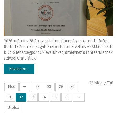
2026. március 28-án szombaton, ünnepélyes keretek között,
Rochlitz Andrea igazgató-helyettessel átvettük az Akkreditált
Kiváló Tehetségpont Oklevelünket, amelyhez a tantestületnek
szívből gratulálok!
Bővebben ...
32. oldal / 798
Első
27
28
29
30
31
32
33
34
35
36
Utolsó