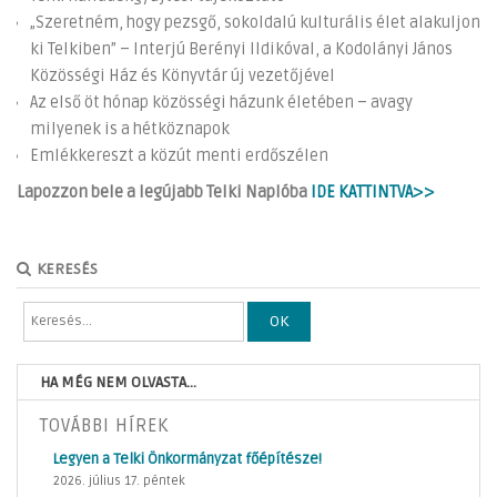
„Szeretném, hogy pezsgő, sokoldalú kulturális élet alakuljon
ki Telkiben” – Interjú Berényi Ildikóval, a Kodolányi János
Közösségi Ház és Könyvtár új vezetőjével
Az első öt hónap közösségi házunk életében – avagy
milyenek is a hétköznapok
Emlékkereszt a közút menti erdőszélen
Lapozzon bele a legújabb Telki Naplóba
IDE KATTINTVA>>
KERESÉS
OK
HA MÉG NEM OLVASTA...
TOVÁBBI HÍREK
Legyen a Telki Önkormányzat főépítésze!
2026. július 17. péntek