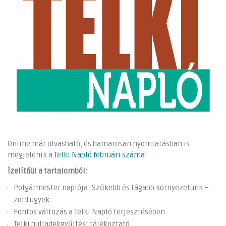
Online már olvasható, és hamarosan nyomtatásban is
megjelenik a
Telki Napló februári száma
!
Ízelítőül a tartalomból:
Polgármester naplója: Szűkebb és tágabb környezetünk –
zöld ügyek
Fontos változás a Telki Napló terjesztésében
Telki hulladékgyűjtési tájékoztató