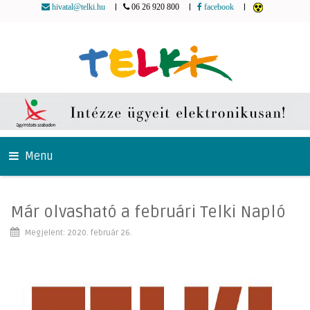
|
|
|
hivatal@telki.hu
06 26 920 800
facebook
Menu
Már olvasható a februári Telki Napló
Megjelent: 2020. február 26.