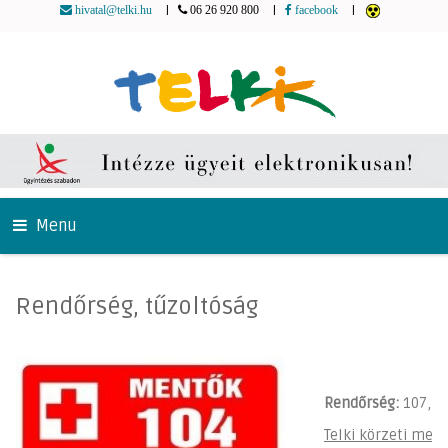
|
|
|
hivatal@telki.hu
06 26 920 800
facebook
Menu
Rendőrség, tűzoltóság
Rendőrség:
107, 1
Telki körzeti megb