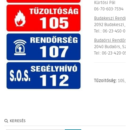
Kürtösi Pál
06-70-603-7594
Budakeszi Rendőr
2092 Budakeszi, Dó
Tel.: 06-23-450-007
Budaörsi Rendőrk
2040 Budaörs, Szab
Tel: 06-23-420-055
Tűzoltóság:
105, 1
KERESÉS