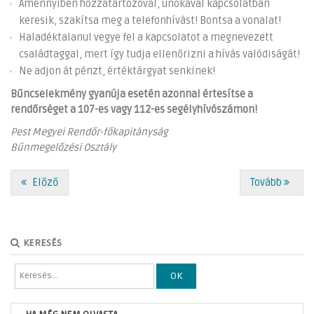
Amennyiben hozzátartozóval, unokával kapcsolatban
keresik, szakítsa meg a telefonhívást! Bontsa a vonalat!
Haladéktalanul vegye fel a kapcsolatot a megnevezett
családtaggal, mert így tudja ellenőrizni a hívás valódiságát!
Ne adjon át pénzt, értéktárgyat senkinek!
Bűncselekmény gyanúja esetén azonnal értesítse a
rendőrséget a 107-es vagy 112-es segélyhívószámon!
Pest Megyei Rendőr-főkapitányság
Bűnmegelőzési Osztály
Előző
Tovább
KERESÉS
OK