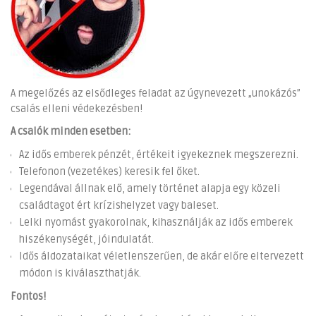
A megelőzés az elsődleges feladat az úgynevezett „unokázós”
csalás elleni védekezésben!
A csalók minden esetben:
Az idős emberek pénzét, értékeit igyekeznek megszerezni.
Telefonon (vezetékes) keresik fel őket.
Legendával állnak elő, amely történet alapja egy közeli
családtagot ért krízishelyzet vagy baleset.
Lelki nyomást gyakorolnak, kihasználják az idős emberek
hiszékenységét, jóindulatát.
Idős áldozataikat véletlenszerűen, de akár előre eltervezett
módon is kiválaszthatják.
Fontos!