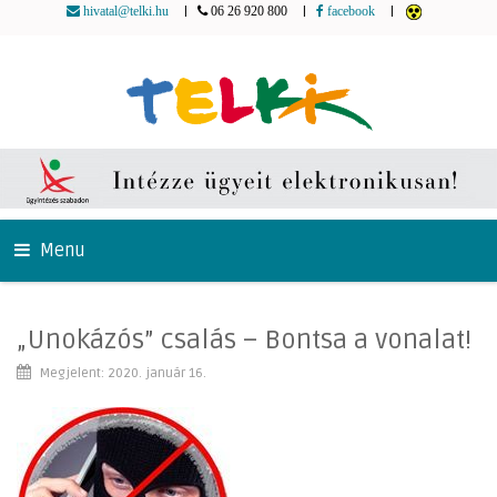
|
|
|
hivatal@telki.hu
06 26 920 800
facebook
Menu
„Unokázós” csalás – Bontsa a vonalat!
Megjelent: 2020. január 16.