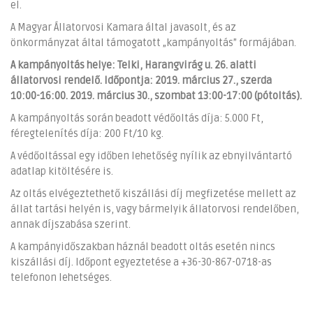
el.
A Magyar Állatorvosi Kamara által javasolt, és az
önkormányzat által támogatott „kampányoltás” formájában.
A kampányoltás helye: Telki, Harangvirág u. 26. alatti
állatorvosi rendelő. Időpontja: 2019. március 27., szerda
10:00-16:00. 2019. március 30., szombat 13:00-17:00 (pótoltás).
A kampányoltás során beadott védőoltás díja: 5.000 Ft,
féregtelenítés díja: 200 Ft/10 kg.
A védőoltással egy időben lehetőség nyílik az ebnyilvántartó
adatlap kitöltésére is.
Az oltás elvégeztethető kiszállási díj megfizetése mellett az
állat tartási helyén is, vagy bármelyik állatorvosi rendelőben,
annak díjszabása szerint.
A kampányidőszakban háznál beadott oltás esetén nincs
kiszállási díj. Időpont egyeztetése a +36-30-867-0718-as
telefonon lehetséges.