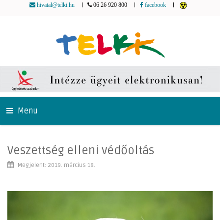
|
|
|
hivatal@telki.hu
06 26 920 800
facebook
Menu
Veszettség elleni védőoltás
Megjelent: 2019. március 18.