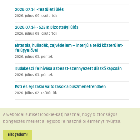
2026.07.14 -Testületi ülés
2026. július 09. csütörtök
2026.07.14 - SZEIK Bizottsági ülés
2026. július 09. csütörtök
Ebtartás, hulladék, zajvédelem – interjú a telki közterület-
felügyelővel
2026. július 03. péntek
Budakeszi felhívása azbeszt-szennyezett díszkő kapcsán
2026. július 03. péntek
Esti és éjszakai változások a buszmenetrendben
2026. július 02. csütörtök
A weboldal sütiket (cookie-kat) használ, hogy biztonságos
böngészés mellett a legjobb felhasználói élményt nyújtsa.
Minden jog fenntartva © 2026 Telki Község Önkormányzata
Impresszum
-
Adatvédelem
Elfogadom!