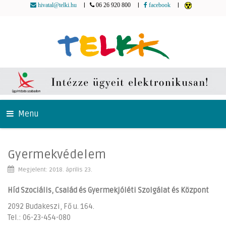
|
|
|
hivatal@telki.hu
06 26 920 800
facebook
Menu
Gyermekvédelem
Megjelent: 2018. április 23.
Híd Szociális, Család és Gyermekjóléti Szolgálat és Központ
2092 Budakeszi, Fő u. 164.
Tel.: 06-23-454-080