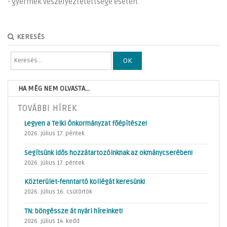
- gyermek veszélyeztetettsége esetén.
KERESÉS
OK
HA MÉG NEM OLVASTA...
TOVÁBBI HÍREK
Legyen a Telki Önkormányzat főépítésze!
2026. július 17. péntek
Segítsünk idős hozzátartozóinknak az okmánycserében!
2026. július 17. péntek
Közterület-fenntartó kollégát keresünk!
2026. július 16. csütörtök
TN: böngéssze át nyári híreinket!
2026. július 14. kedd