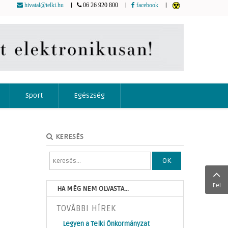
|
|
|
hivatal@telki.hu
06 26 920 800
facebook
Sport
Egészség
KERESÉS
OK
Fel
HA MÉG NEM OLVASTA...
TOVÁBBI HÍREK
Legyen a Telki Önkormányzat