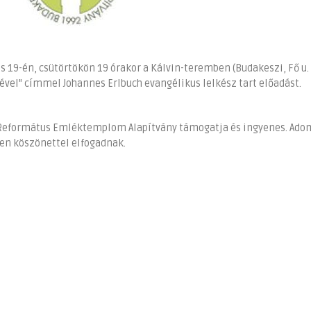
s 19-én, csütörtökön 19 órakor a Kálvin-teremben (Budakeszi, Fő u. 
el" címmel Johannes Erlbuch evangélikus lelkész tart előadást.
zi Református Emléktemplom Alapítvány támogatja és ingyenes. Ad
en köszönettel elfogadnak.