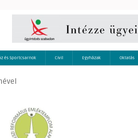
áz és Sportcsarnok
Civil
Egyházak
Oktatás
mével