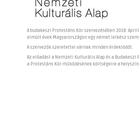
A budakeszi Protestáns Kör szervezésében 2018. áprili
elmúlt évek Magyarországon egy német lelkész szemév
A szervezők szeretettel várnak minden érdeklődőt.
Az előadást a Nemzeti Kulturális Alap és a Budakes
a Protestáns Kör működésének költségeire a helyszín