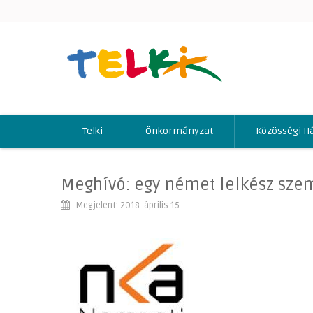
Telki
Önkormányzat
Közösségi H
Meghívó: egy német lelkész sze
Megjelent: 2018. április 15.