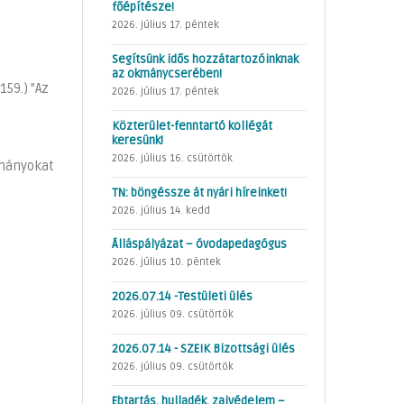
főépítésze!
2026. július 17. péntek
Segítsünk idős hozzátartozóinknak
az okmánycserében!
159.) "Az
2026. július 17. péntek
Közterület-fenntartó kollégát
keresünk!
2026. július 16. csütörtök
ományokat
TN: böngéssze át nyári híreinket!
2026. július 14. kedd
Álláspályázat – óvodapedagógus
2026. július 10. péntek
2026.07.14 -Testületi ülés
2026. július 09. csütörtök
2026.07.14 - SZEIK Bizottsági ülés
2026. július 09. csütörtök
Ebtartás, hulladék, zajvédelem –