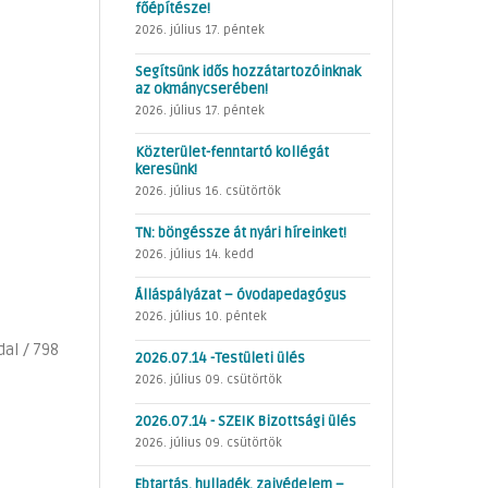
főépítésze!
2026. július 17. péntek
Segítsünk idős hozzátartozóinknak
az okmánycserében!
2026. július 17. péntek
Közterület-fenntartó kollégát
keresünk!
2026. július 16. csütörtök
TN: böngéssze át nyári híreinket!
2026. július 14. kedd
Álláspályázat – óvodapedagógus
2026. július 10. péntek
dal / 798
2026.07.14 -Testületi ülés
2026. július 09. csütörtök
2026.07.14 - SZEIK Bizottsági ülés
2026. július 09. csütörtök
Ebtartás, hulladék, zajvédelem –