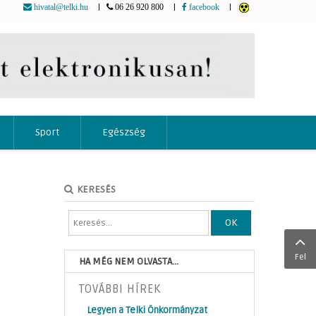
|
|
|
hivatal@telki.hu
06 26 920 800
facebook
Sport
Egészség
KERESÉS
OK
Fel
HA MÉG NEM OLVASTA...
TOVÁBBI HÍREK
Legyen a Telki Önkormányzat