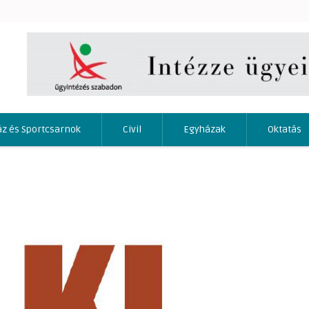
áz és Sportcsarnok
Civil
Egyházak
Oktatás