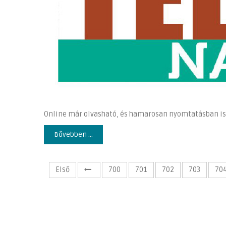
Online már olvasható, és hamarosan nyomtatásban i
Bővebben ...
Első
700
701
702
703
70