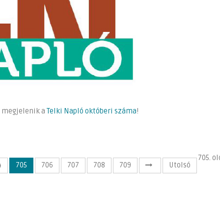
s megjelenik a
Telki Napló októberi száma
!
705. ol
4
705
706
707
708
709
Utolsó