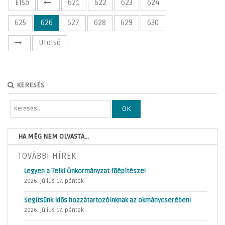
Első
621
622
623
624
625
626
627
628
629
630
Utolsó
KERESÉS
OK
HA MÉG NEM OLVASTA...
TOVÁBBI HÍREK
Legyen a Telki Önkormányzat főépítésze!
2026. július 17. péntek
Segítsünk idős hozzátartozóinknak az okmánycserében!
2026. július 17. péntek