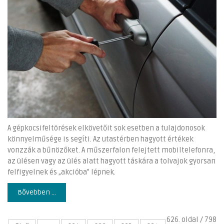
A gépkocsifeltörések elkövetőit sok esetben a tulajdonosok
könnyelműsége is segíti. Az utastérben hagyott értékek
vonzzák a bűnözőket. A műszerfalon felejtett mobiltelefonra,
az ülésen vagy az ülés alatt hagyott táskára a tolvajok gyorsan
felfigyelnek és „akcióba” lépnek.
Bővebben ...
626. oldal / 798