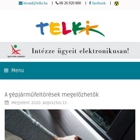
|
|
|
hivatal@telki.hu
06 26 920 800
facebook
Menu
A gépjárműfeltörések megelőzhetők
Megjelent: 2020. augusztus 13.