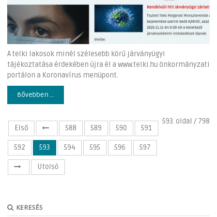
A telki lakosok minél szélesebb körű járványügyi
tájékoztatása érdekében újra él a www.telki.hu önkormányzati
portálon a Koronavírus menüpont.
Bővebben ...
593. oldal / 798
Első
588
589
590
591
592
593
594
595
596
597
Utolsó
KERESÉS