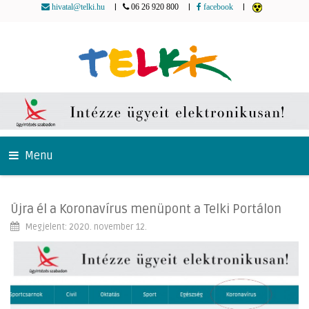
|
|
|
hivatal@telki.hu
06 26 920 800
facebook
Menu
Újra él a Koronavírus menüpont a Telki Portálon
Megjelent: 2020. november 12.