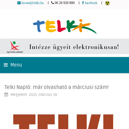
|
|
|
hivatal@telki.hu
06 26 920 800
facebook
Menu
Telki Napló: már olvasható a márciusi szám!
Megjelent: 2021. március 30.