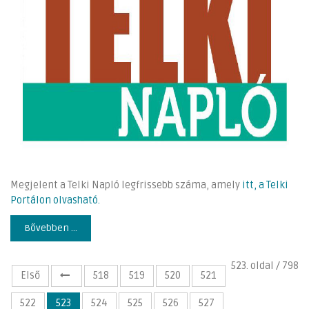
Megjelent a Telki Napló legfrissebb száma, amely
itt, a Telki
Portálon olvasható.
Bővebben ...
523. oldal / 798
Első
518
519
520
521
522
523
524
525
526
527