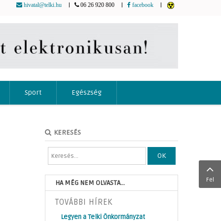
|
|
|
hivatal@telki.hu
06 26 920 800
facebook
Sport
Egészség
KERESÉS
OK
Fel
HA MÉG NEM OLVASTA...
TOVÁBBI HÍREK
Legyen a Telki Önkormányzat