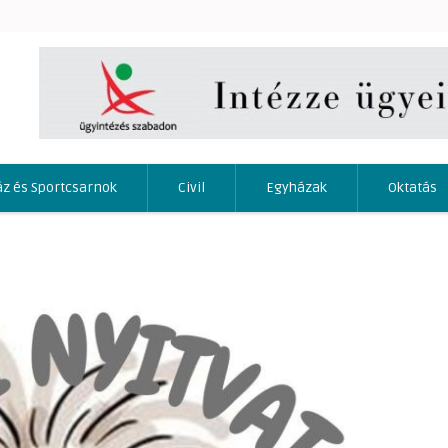
áz és Sportcsarnok
Civil
Egyházak
Oktatás